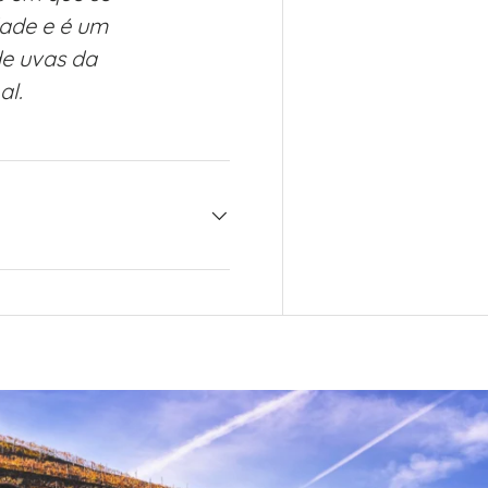
dade e é um
e uvas da
al.