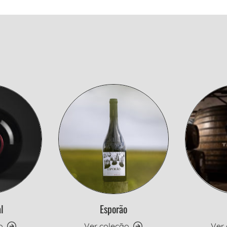
l
Esporão
o
Ver coleção
Ver