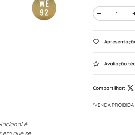
Qty
-
Apresentaçã
Avaliação té
Compartilhar:
*VENDA PROIBIDA
Nacional é
s em que se