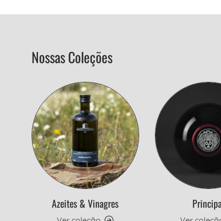
Nossas Coleções
Azeites & Vinagres
Principa
Ver coleção
Ver coleçã