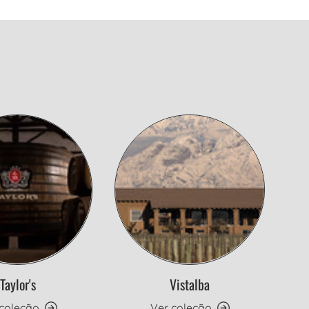
Taylor's
Vistalba
 coleção
Ver coleção