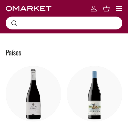
Menu
Skip to content
Log in
Carrinho
Busca
Busca
Países