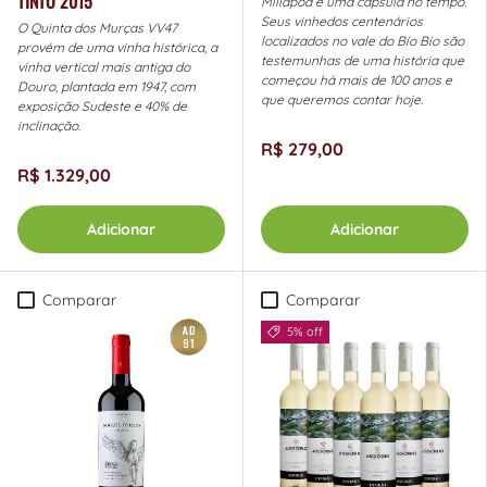
TINTO 2015
Millapoa é uma cápsula no tempo.
Seus vinhedos centenários
O Quinta dos Murças VV47
localizados no vale do Bío Bío são
provém de uma vinha histórica, a
testemunhas de uma história que
vinha vertical mais antiga do
começou há mais de 100 anos e
Douro, plantada em 1947, com
que queremos contar hoje.
exposição Sudeste e 40% de
inclinação.
R$ 279,00
R$ 1.329,00
Adicionar
Adicionar
Comparar
Comparar
5% off