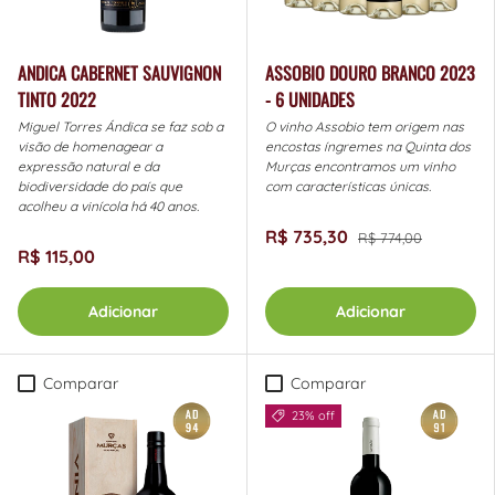
ANDICA CABERNET SAUVIGNON
ASSOBIO DOURO BRANCO 2023
TINTO 2022
- 6 UNIDADES
Miguel Torres Ándica se faz sob a
O vinho Assobio tem origem nas
visão de homenagear a
encostas íngremes na Quinta dos
expressão natural e da
Murças encontramos um vinho
biodiversidade do país que
com características únicas.
acolheu a vinícola há 40 anos.
R$ 735,30
R$ 774,00
R$ 115,00
Adicionar
Adicionar
Comparar
Comparar
23% off