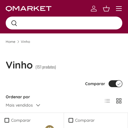
Menu
Skip to content
Log in
Carrinho
Busca
Busca
Home
Vinho
Vinho
(151 produtos)
Comparar
Ordenar por
Lista
Grad
Mais vendidos
Comparar
Comparar