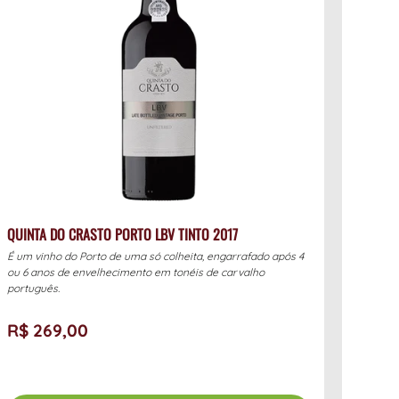
QUINTA DO CRASTO PORTO LBV TINTO 2017
É um vinho do Porto de uma só colheita, engarrafado após 4
ou 6 anos de envelhecimento em tonéis de carvalho
português.
R$ 269,00