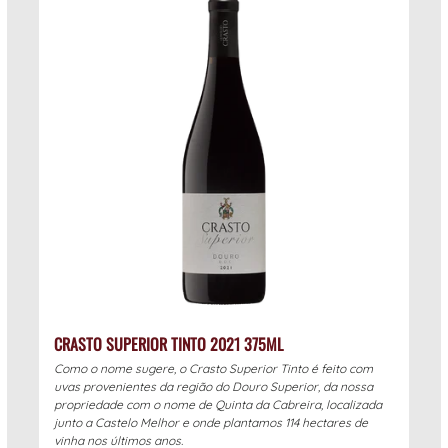
CRASTO SUPERIOR TINTO 2021 375ML
Como o nome sugere, o Crasto Superior Tinto é feito com
uvas provenientes da região do Douro Superior, da nossa
propriedade com o nome de Quinta da Cabreira, localizada
junto a Castelo Melhor e onde plantamos 114 hectares de
vinha nos últimos anos.