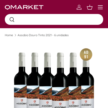
Menu
Skip to content
Log in
Carrinho
Busca
Busca
Home
Assobio Douro Tinto 2021 - 6 unidades