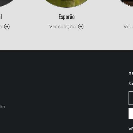
l
Esporão
o
Ver coleção
Ver
R
Sa
E-
lta
V