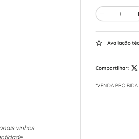
Qty
-
Avaliação té
Compartilhar:
*VENDA PROIBIDA
nais vinhos
entidade