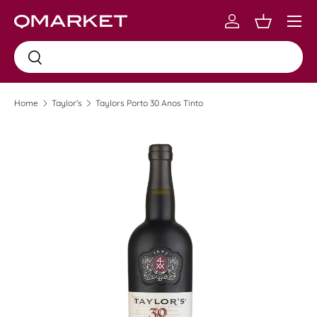
Menu
Skip to content
Log in
Carrinho
Busca
Busca
Home
Taylor's
Taylors Porto 30 Anos Tinto