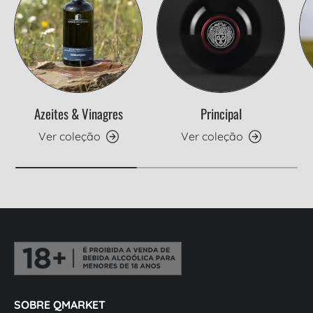
Azeites & Vinagres
Principal
Ver coleção
Ver coleção
SOBRE QMARKET