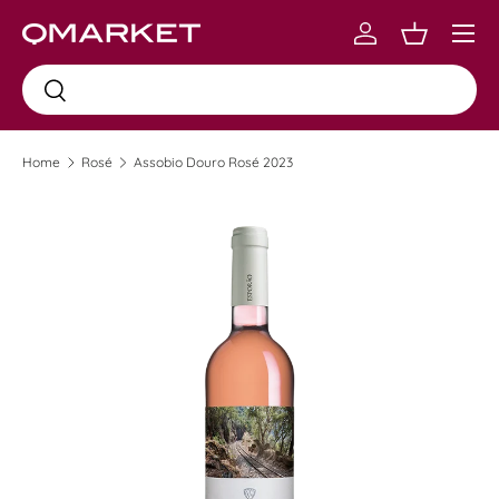
Menu
Skip to content
Log in
Carrinho
Busca
Busca
Home
Rosé
Assobio Douro Rosé 2023