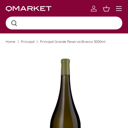
Menu
Skip to content
Log in
Carrinho
Busca
Busca
Home
Principal
Principal Grande Reserva Branco 3000ml