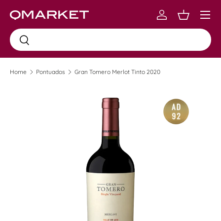
Menu
Skip to content
Log in
Carrinho
Busca
Busca
Home
Pontuados
Gran Tomero Merlot Tinto 2020