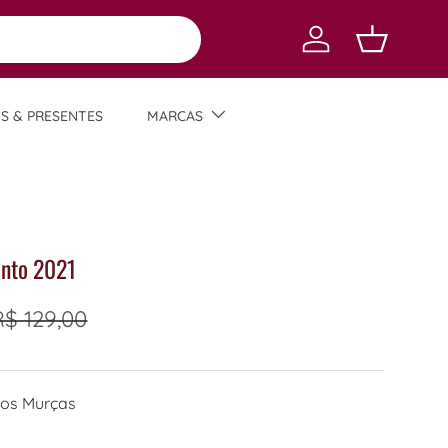
Log in
Carrinho
TS & PRESENTES
MARCAS
into 2021
R$ 129,00
dos Murças