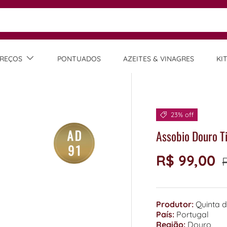
REÇOS
PONTUADOS
AZEITES & VINAGRES
KI
23% off
Assobio Douro T
R$ 99,00
Produtor:
Quinta 
País:
Portugal
Região:
Douro