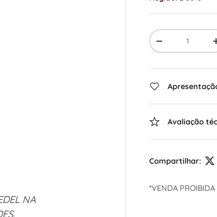
Qty
-
Apresentaçã
Avaliação té
Compartilhar:
*VENDA PROIBIDA
EDEL NA
ES.