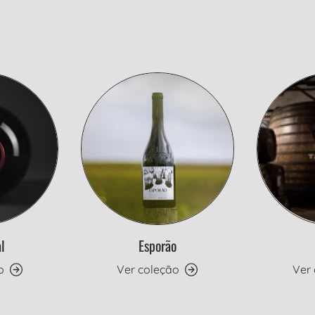
l
Esporão
o
Ver coleção
Ver