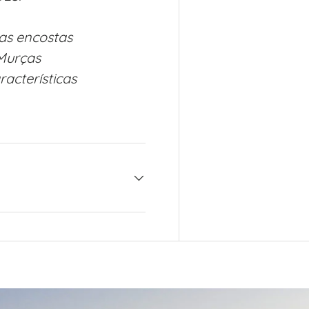
as encostas
Murças
acterísticas