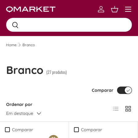
Menu
Skip to content
Log in
Carrinho
Busca
Busca
Home
Branco
Branco
(27 produtos)
Comparar
Ordenar por
Lista
Grad
Em destaque
Comparar
Comparar