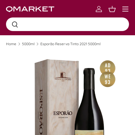
Menu
Skip to content
Log in
Carrinho
Busca
Busca
Home
5000ml
Esporão Reserva Tinto 2021 5000ml